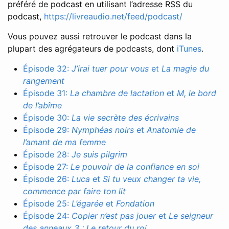
préféré de podcast en utilisant l’adresse RSS du
podcast,
https://livreaudio.net/feed/podcast/
Vous pouvez aussi retrouver le podcast dans la
plupart des agrégateurs de podcasts, dont
iTunes
.
Épisode 32:
J’irai tuer pour vous
et
La magie du
rangement
Épisode 31:
La chambre de lactation
et
M, le bord
de l’abîme
Épisode 30:
La vie secrète des écrivains
Épisode 29:
Nymphéas noirs
et
Anatomie de
l’amant de ma femme
Épisode 28:
Je suis pilgrim
Épisode 27:
Le pouvoir de la confiance en soi
Épisode 26:
Luca
et
Si tu veux changer ta vie,
commence par faire ton lit
Épisode 25:
L’égarée
et
Fondation
Épisode 24:
Copier n’est pas jouer
et
Le seigneur
des anneaux 3 : Le retour du roi