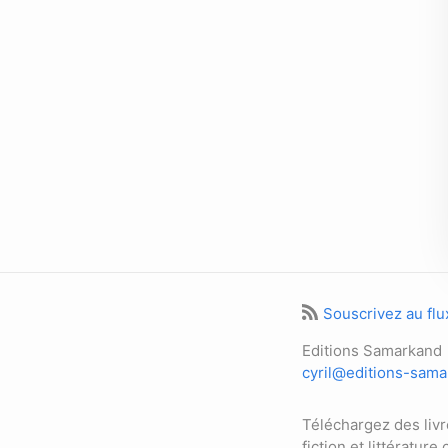
Souscrivez au fl
Editions Samarkand
cyril@editions-sam
Téléchargez des liv
fiction et littérature