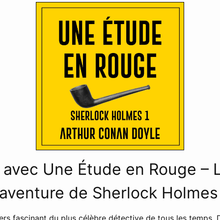
 avec Une Étude en Rouge – 
 aventure de Sherlock Holmes
ers fascinant du plus célèbre détective de tous les temps. 