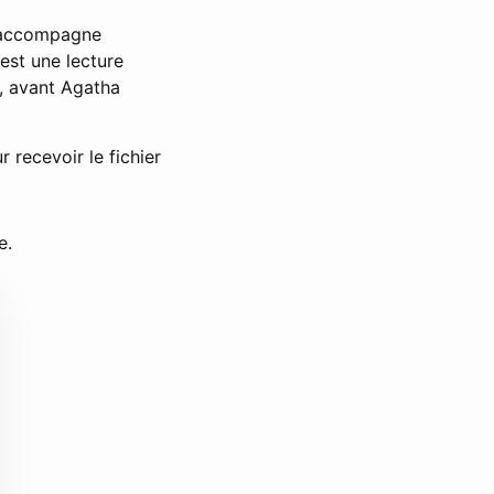
i accompagne
est une lecture
e, avant Agatha
 recevoir le fichier
e.