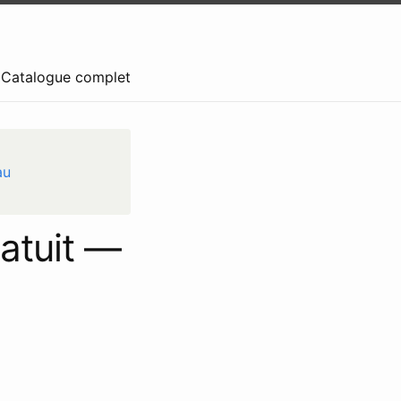
— Catalogue complet
au
ratuit —