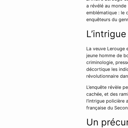
a révélé au monde l
emblématique : le d
enquêteurs du genr
L’intrigu
La veuve Lerouge e
jeune homme de bon
criminologie, press
décortique les indi
révolutionnaire dans
L’enquête révèle pe
cachée, et des rami
l’intrigue policièr
française du Secon
Un précur