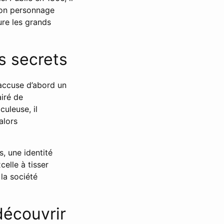
 son personnage
ure les grands
ds secrets
accuse d’abord un
iré de
uleuse, il
alors
, une identité
elle à tisser
 la société
découvrir