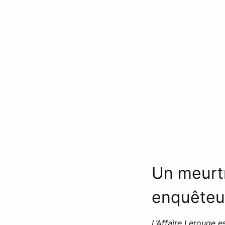
Un meurtr
enquêteur
L’Affaire Lerouge
es